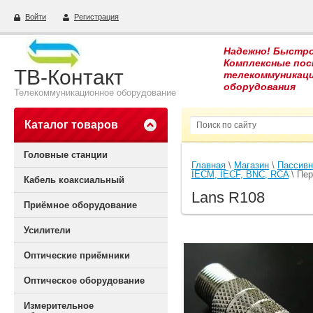
Войти
Регистрация
Надежно! Быстро
Комплексные пос
ТВ-Контакт
телекоммуникац
оборудования
Телекоммуникационное оборудование
Каталог товаров
Головные станции
Главная
 \ 
Магазин
 \ 
Пассивн
IECM, IECF, BNC, RCA
 \ Пе
Кабель коаксиальный
Lans R108
Приёмное оборудование
Усилители
Оптические приёмники
Оптическое оборудование
Измерительное