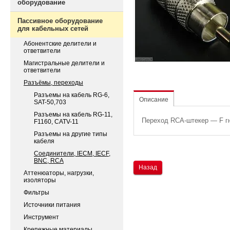
оборудование
Пассивное оборудование
для кабельных сетей
Абонентские делители и
ответвители
Магистральные делители и
ответвители
Разъёмы, переходы
Разъемы на кабель RG-6,
Описание
SAT-50,703
Разъемы на кабель RG-11,
Переход RCA-штекер — F г
F1160, CATV-11
Разъемы на другие типы
кабеля
Соединители, IECM, IECF,
BNC, RCA
Назад
Аттенюаторы, нагрузки,
изоляторы
Фильтры
Источники питания
Инструмент
Крепежные материалы