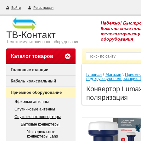
Войти
Регистрация
Надежно! Быстро
Комплексные пос
ТВ-Контакт
телекоммуникац
оборудования
Телекоммуникационное оборудование
Каталог товаров
Головные станции
Главная
 \ 
Магазин
 \ 
Приёмно
под круговую поляризацию
Кабель коаксиальный
Конвертор Lumax
Приёмное оборудование
поляризация
Эфирные антенны
Спутниковые антенны
Спутниковые конвертеры
Бытовые конвертеры
Универсальные
конвертеры Lans