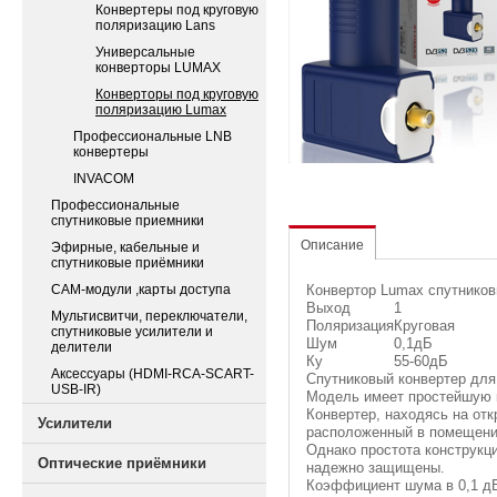
Конвертеры под круговую
поляризацию Lans
Универсальные
конверторы LUMAX
Конверторы под круговую
поляризацию Lumax
Профессиональные LNB
конвертеры
INVACOM
Профессиональные
спутниковые приемники
Описание
Эфирные, кабельные и
спутниковые приёмники
CAM-модули ,карты доступа
Конвертор Lumax спутников
Выход
1
Мультисвитчи, переключатели,
Поляризация
Круговая
спутниковые усилители и
Шум
0,1дБ
делители
Ку
55-60дБ
Аксессуары (HDMI-RCA-SCART-
Спутниковый конвертер для
USB-IR)
Модель имеет простейшую 
Конвертер, находясь на отк
Усилители
расположенный в помещени
Однако простота конструкци
Оптические приёмники
надежно защищены.
Коэффициент шума в 0,1 дБ