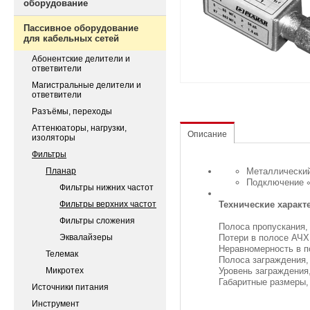
оборудование
Пассивное оборудование
для кабельных сетей
Абонентские делители и
ответвители
Магистральные делители и
ответвители
Разъёмы, переходы
Аттенюаторы, нагрузки,
Описание
изоляторы
Фильтры
Планар
Металлический
Подключение «
Фильтры нижних частот
Фильтры верхних частот
Технические характ
Фильтры сложения
Полоса про
Эквалайзеры
Потери в
Неравномерность в 
Телемак
Полоса заграж
Микротех
Уровень з
Габаритные
Источники питания
Инструмент